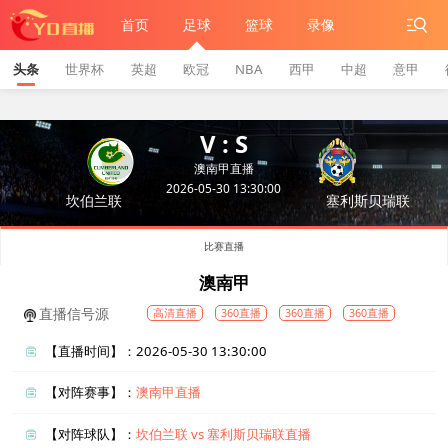
首页
足球
篮球
录像
头条
世界杯
英超
欧冠
NBA
西甲
中超
意甲
V : S
澳南甲直播
2026-05-30 13:30:00
坎伯兰联
塞利斯贝瑞联
比赛直播
澳南甲
直播信号源
高清直播
360直播
360直播
360直播
【直播时间】：2026-05-30 13:30:00
【对阵赛事】：
澳南甲直播
【对阵球队】：
坎伯兰联 vs 塞利斯贝瑞联直播