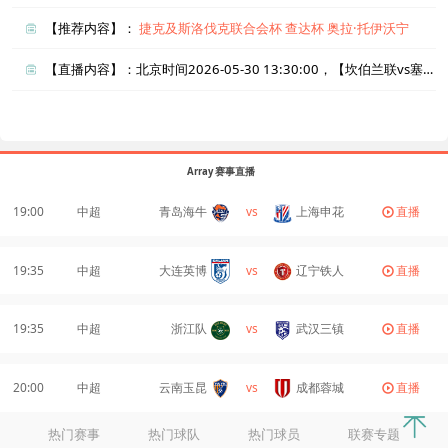
【推荐内容】：
捷克及斯洛伐克联合会杯
查达杯
奥拉·托伊沃宁
【直播内容】：北京时间2026-05-30 13:30:00，【坎伯兰联vs塞利斯贝瑞联】直播准时在线播放，喜欢看比赛的朋友可以提前收藏本页面以免错过直播。盈点直播网_足球直播还为您在本页面索引了相关直播、坎伯兰联直播、塞利斯贝瑞联直播的近期比赛列表以及两队历史交锋、两队赛程。
Array 赛事直播
19:00
中超
青岛海牛
vs
上海申花
直播
19:35
中超
大连英博
vs
辽宁铁人
直播
19:35
中超
浙江队
vs
武汉三镇
直播
20:00
中超
云南玉昆
vs
成都蓉城
直播
热门赛事
热门球队
热门球员
联赛专题