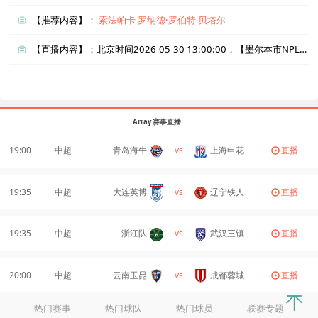
【推荐内容】：
索法帕卡
罗纳德·罗伯特
贝塔尔
【直播内容】：北京时间2026-05-30 13:00:00，【墨尔本市NPLvs丹德农市】直播准时在线播放，喜欢看比赛的朋友可以提前收藏本页面以免错过直播。盈点直播网_足球直播还为您在本页面索引了相关直播、墨尔本市NPL直播、丹德农市直播的近期比赛列表以及两队历史交锋、两队赛程。
Array 赛事直播
19:00
中超
青岛海牛
vs
上海申花
直播
19:35
中超
大连英博
vs
辽宁铁人
直播
19:35
中超
浙江队
vs
武汉三镇
直播
20:00
中超
云南玉昆
vs
成都蓉城
直播
热门赛事
热门球队
热门球员
联赛专题