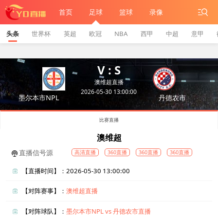
首页
足球
篮球
录像
头条
世界杯
英超
欧冠
NBA
西甲
中超
意甲
V : S
澳维超直播
2026-05-30 13:00:00
墨尔本市NPL
丹德农市
比赛直播
澳维超
直播信号源
高清直播
360直播
360直播
360直播
【直播时间】：2026-05-30 13:00:00
【对阵赛事】：
澳维超直播
【对阵球队】：
墨尔本市NPL vs 丹德农市直播