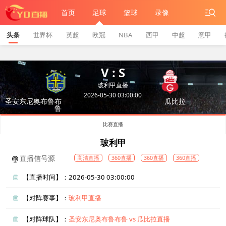
首页
足球
篮球
录像
头条
世界杯
英超
欧冠
NBA
西甲
中超
意甲
V : S
玻利甲直播
2026-05-30 03:00:00
圣安东尼奥布鲁布
瓜比拉
鲁
比赛直播
玻利甲
直播信号源
高清直播
360直播
360直播
360直播
【直播时间】：2026-05-30 03:00:00
【对阵赛事】：
玻利甲直播
【对阵球队】：
圣安东尼奥布鲁布鲁 vs 瓜比拉直播