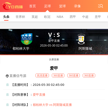
首页
足球
篮球
录像
头条
世界杯
英超
欧冠
NBA
西甲
中超
意甲
V : S
爱甲直播
2026-05-30 02:45:00
都柏林大学
阿斯隆城
比赛直播
爱甲
直播信号源
高清直播
360直播
360直播
360直播
【直播时间】：2026-05-30 02:45:00
【对阵赛事】：
爱甲直播
【对阵球队】：
都柏林大学 vs 阿斯隆城直播