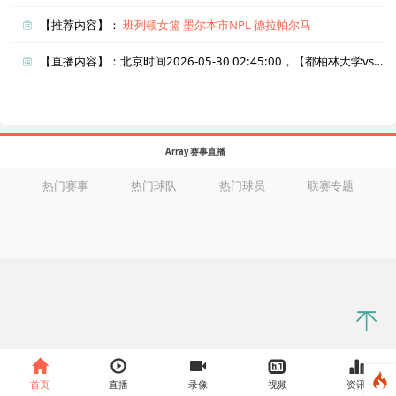
【推荐内容】：
班列顿女篮
墨尔本市NPL
德拉帕尔马
【直播内容】：北京时间2026-05-30 02:45:00，【都柏林大学vs阿斯隆城】直播准时在线播放，喜欢看比赛的朋友可以提前收藏本页面以免错过直播。盈点直播网_足球直播还为您在本页面索引了相关直播、都柏林大学直播、阿斯隆城直播的近期比赛列表以及两队历史交锋、两队赛程。
Array 赛事直播
热门赛事
热门球队
热门球员
联赛专题
首页
直播
录像
视频
资讯