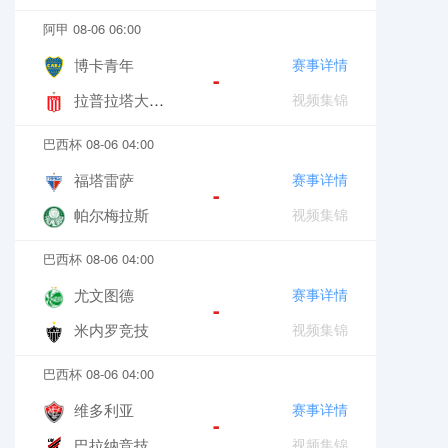
阿甲 08-06 06:00
博卡青年
赛事详情
-
拉普拉塔大学生
视频集锦
巴西杯 08-06 04:00
福塔雷萨
赛事详情
-
帕尔梅拉斯
视频集锦
巴西杯 08-06 04:00
尤文图德
赛事详情
-
米内罗竞技
视频集锦
巴西杯 08-06 04:00
维多利亚
赛事详情
-
巴拉纳竞技
视频集锦