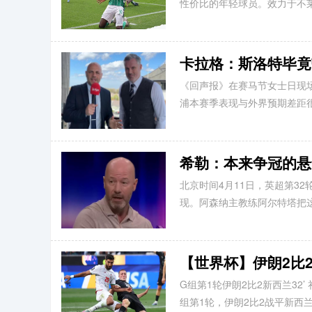
性价比的年轻球员。效力于不莱梅的
卡拉格：斯洛特毕竟
《回声报》在赛马节女士日现
浦本赛季表现与外界预期差距很大
希勒：本来争冠的悬
北京时间4月11日，英超第3
现。阿森纳主教练阿尔特塔把这场比
【世界杯】伊朗2比
G组第1轮伊朗2比2新西兰32’ 
组第1轮，伊朗2比2战平新西兰。..