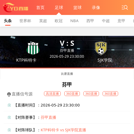
首页
足球
篮球
录像
头条
世界杯
英超
欧冠
NBA
西甲
中超
意甲
V : S
芬甲直播
2026-05-29 23:30:00
KTP科特卡
SJK学院
比赛直播
芬甲
直播信号源
高清直播
360直播
360直播
360直播
【直播时间】：2026-05-29 23:30:00
【对阵赛事】：
芬甲直播
【对阵球队】：
KTP科特卡 vs SJK学院直播