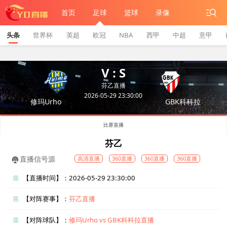
首页
足球
篮球
录像
头条
世界杯
英超
欧冠
NBA
西甲
中超
意甲
V : S
芬乙直播
2026-05-29 23:30:00
修玛Urho
GBK科科拉
比赛直播
芬乙
直播信号源
高清直播
360直播
360直播
360直播
【直播时间】：2026-05-29 23:30:00
【对阵赛事】：
芬乙直播
【对阵球队】：
修玛Urho vs GBK科科拉直播