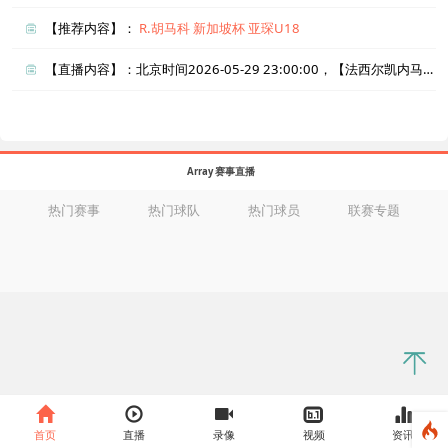
【推荐内容】：
R.胡马科
新加坡杯
亚琛U18
【直播内容】：北京时间2026-05-29 23:00:00，【法西尔凯内马vs谢格尔凯特马】直播准时在线播放，喜欢看比赛的朋友可以提前收藏本页面以免错过直播。盈点直播网_足球直播还为您在本页面索引了相关直播、法西尔凯内马直播、谢格尔凯特马直播的近期比赛列表以及两队历史交锋、两队赛程。
Array 赛事直播
热门赛事
热门球队
热门球员
联赛专题
首页
直播
录像
视频
资讯