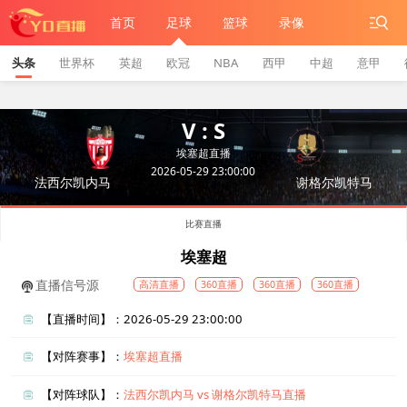
首页
足球
篮球
录像
头条
世界杯
英超
欧冠
NBA
西甲
中超
意甲
V : S
埃塞超直播
2026-05-29 23:00:00
法西尔凯内马
谢格尔凯特马
比赛直播
埃塞超
直播信号源
高清直播
360直播
360直播
360直播
【直播时间】：2026-05-29 23:00:00
【对阵赛事】：
埃塞超直播
【对阵球队】：
法西尔凯内马 vs 谢格尔凯特马直播