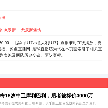
直播
伦·克罗斯
尤尼斯堡坊
9:30:00，【黑山U17vs意大利U17】直播准时在线播放，喜
直播。盈点直播网_足球直播还为您在本页面索引了相关直
赛列表以及两队历史交锋、两队赛程。
梅18岁中卫库利巴利，后者被标价4000万
联今夏引援思路可能出现调整，俱乐部正把目光投向英超之外更具