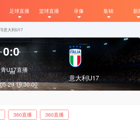
足球直播
篮球直播
录像
集锦
新
17VS意大利U17
0:0
青U17直播
意大利U17
05-29 19:30:00
360直播
360直播