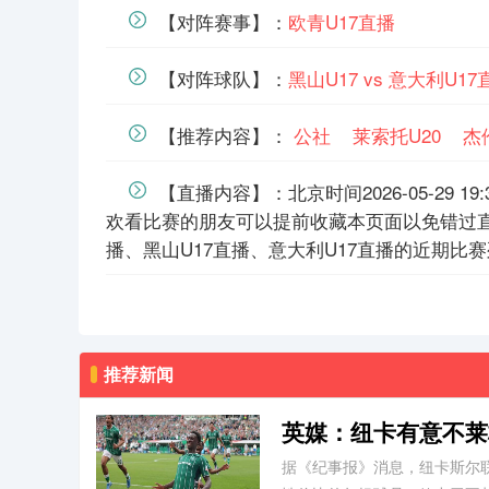
【对阵赛事】：
欧青U17直播
【对阵球队】：
黑山U17 vs 意大利U17
【推荐内容】：
公社
莱索托U20
杰
【直播内容】：北京时间2026-05-29 1
欢看比赛的朋友可以提前收藏本页面以免错过
播、黑山U17直播、意大利U17直播的近期比
推荐新闻
英媒：纽卡有意不莱
欧
据《纪事报》消息，纽卡斯尔