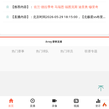
【推荐内容】：
佐兰·德拉季奇
马瑞恩·福图克斯
迪里奥·穆里奇
【直播内容】：北京时间2026-05-29 18:15:00，【北极星vs布里斯班前锋】直播准时在线播放，喜欢看比赛的朋友可以提前收藏本页面以免错过直播。盈点直播网_足球直播还为您在本页面索引了相关直播、北极星直播、布里斯班前锋直播的近期比赛列表以及两队历史交锋、两队赛程。
Array 赛事直播
热门赛事
热门球队
热门球员
联赛专题
首页
直播
录像
视频
资讯