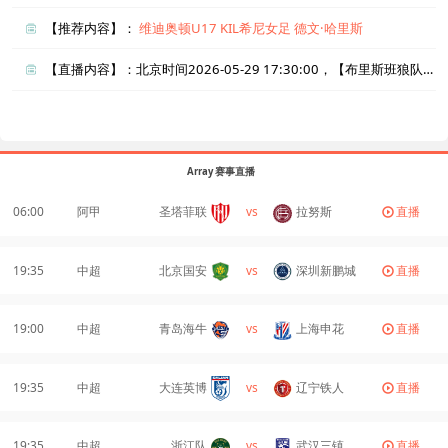
【推荐内容】：
维迪奥顿U17
KIL希尼女足
德文·哈里斯
【直播内容】：北京时间2026-05-29 17:30:00，【布里斯班狼队vs布里斯班狮吼青年队】直播准时在线播放，喜欢看比赛的朋友可以提前收藏本页面以免错过直播。盈点直播网_足球直播还为您在本页面索引了相关直播、布里斯班狼队直播、布里斯班狮吼青年队直播的近期比赛列表以及两队历史交锋、两队赛程。
Array 赛事直播
06:00
阿甲
圣塔菲联
vs
拉努斯
直播
19:35
中超
北京国安
vs
深圳新鹏城
直播
19:00
中超
青岛海牛
vs
上海申花
直播
19:35
中超
大连英博
vs
辽宁铁人
直播
19:35
中超
浙江队
vs
武汉三镇
直播