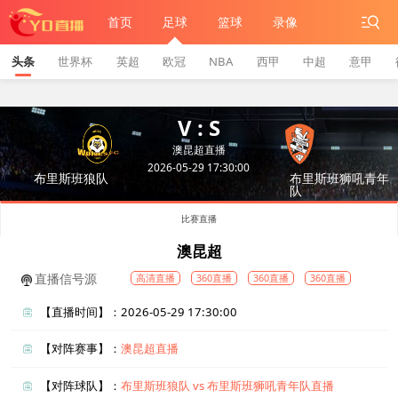
首页
足球
篮球
录像
头条
世界杯
英超
欧冠
NBA
西甲
中超
意甲
V : S
澳昆超直播
2026-05-29 17:30:00
布里斯班狼队
布里斯班狮吼青年
队
比赛直播
澳昆超
直播信号源
高清直播
360直播
360直播
360直播
【直播时间】：2026-05-29 17:30:00
【对阵赛事】：
澳昆超直播
【对阵球队】：
布里斯班狼队 vs 布里斯班狮吼青年队直播