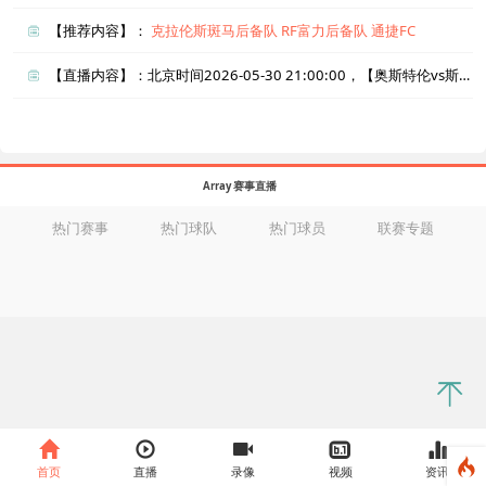
【推荐内容】：
克拉伦斯斑马后备队
RF富力后备队
通捷FC
【直播内容】：北京时间2026-05-30 21:00:00，【奥斯特伦vs斯塔凡斯托普联】直播准时在线播放，喜欢看比赛的朋友可以提前收藏本页面以免错过直播。盈点直播网_足球直播还为您在本页面索引了相关直播、奥斯特伦直播、斯塔凡斯托普联直播的近期比赛列表以及两队历史交锋、两队赛程。
Array 赛事直播
热门赛事
热门球队
热门球员
联赛专题
首页
直播
录像
视频
资讯