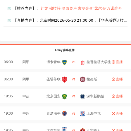
【推荐内容】：
红龙
穆拉特·哈西奥卢
索罗金·叶戈尔·伊万诺维奇
【直播内容】：北京时间2026-05-30 21:00:00，【华克斯乔诺拉vs拉佩高尔夫】直播准时在线播放，喜欢看比赛的朋友可以提前收藏本页面以免错过直播。盈点直播网_足球直播还为您在本页面索引了相关直播、华克斯乔诺拉直播、拉佩高尔夫直播的近期比赛列表以及两队历史交锋、两队赛程。
Array 赛事直播
06:00
阿甲
博卡青年
vs
拉普拉塔大学生
直播
06:00
阿甲
圣塔菲联
vs
拉努斯
直播
19:35
中超
北京国安
vs
深圳新鹏城
直播
19:00
中超
青岛海牛
vs
上海申花
直播
19:35
中超
大连英博
vs
辽宁铁人
直播