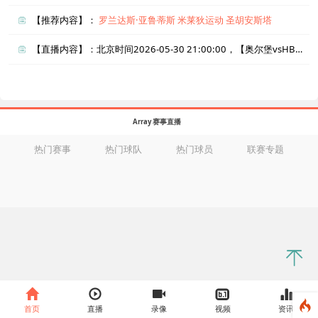
【推荐内容】：
罗兰达斯·亚鲁蒂斯
米莱狄运动
圣胡安斯塔
【直播内容】：北京时间2026-05-30 21:00:00，【奥尔堡vsHB克厄】直播准时在线播放，喜欢看比赛的朋友可以提前收藏本页面以免错过直播。盈点直播网_足球直播还为您在本页面索引了相关直播、奥尔堡直播、HB克厄直播的近期比赛列表以及两队历史交锋、两队赛程。
Array 赛事直播
热门赛事
热门球队
热门球员
联赛专题
首页
直播
录像
视频
资讯