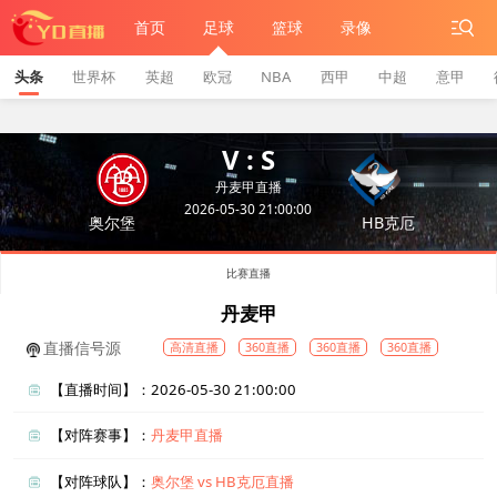
首页
足球
篮球
录像
头条
世界杯
英超
欧冠
NBA
西甲
中超
意甲
V : S
丹麦甲直播
2026-05-30 21:00:00
奥尔堡
HB克厄
比赛直播
丹麦甲
直播信号源
高清直播
360直播
360直播
360直播
【直播时间】：2026-05-30 21:00:00
【对阵赛事】：
丹麦甲直播
【对阵球队】：
奥尔堡 vs HB克厄直播