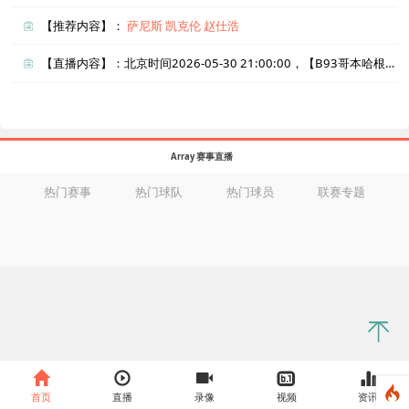
【推荐内容】：
萨尼斯
凯克伦
赵仕浩
【直播内容】：北京时间2026-05-30 21:00:00，【B93哥本哈根vs奥胡斯费马】直播准时在线播放，喜欢看比赛的朋友可以提前收藏本页面以免错过直播。盈点直播网_足球直播还为您在本页面索引了相关直播、B93哥本哈根直播、奥胡斯费马直播的近期比赛列表以及两队历史交锋、两队赛程。
Array 赛事直播
热门赛事
热门球队
热门球员
联赛专题
首页
直播
录像
视频
资讯