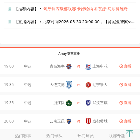
【推荐内容】：
匈牙利丙级部联赛
卡姆哈纳
乔瓦娜·马尔科维奇
【直播内容】：北京时间2026-05-30 20:00:00，【肯尼亚警察vs卡卡梅加】直播准时在线播放，喜欢看比赛的朋友可以提前收藏本页面以免错过直播。盈点直播网_足球直播还为您在本页面索引了相关直播、肯尼亚警察直播、卡卡梅加直播的近期比赛列表以及两队历史交锋、两队赛程。
Array 赛事直播
19:00
中超
青岛海牛
vs
上海申花
直播
19:35
中超
大连英博
vs
辽宁铁人
直播
19:35
中超
浙江队
vs
武汉三镇
直播
20:00
中超
云南玉昆
vs
成都蓉城
直播
热门赛事
热门球队
热门球员
联赛专题