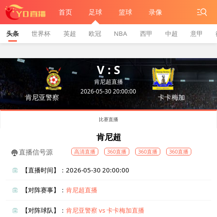
首页
足球
篮球
录像
头条
世界杯
英超
欧冠
NBA
西甲
中超
意甲
V : S
肯尼超直播
2026-05-30 20:00:00
肯尼亚警察
卡卡梅加
比赛直播
肯尼超
直播信号源
高清直播
360直播
360直播
360直播
【直播时间】：2026-05-30 20:00:00
【对阵赛事】：
肯尼超直播
【对阵球队】：
肯尼亚警察 vs 卡卡梅加直播