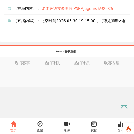
【推荐内容】：
诺维萨德拉多斯特
PSBAJaguars
萨格亚塔
【直播内容】：北京时间2026-05-30 19:15:00，【德尤加斯vs帕尼维斯】直播准时在线播放，喜欢看比赛的朋友可以提前收藏本页面以免错过直播。盈点直播网_足球直播还为您在本页面索引了相关直播、德尤加斯直播、帕尼维斯直播的近期比赛列表以及两队历史交锋、两队赛程。
Array 赛事直播
热门赛事
热门球队
热门球员
联赛专题
首页
直播
录像
视频
资讯