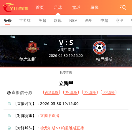
首页
足球
篮球
录像
头条
世界杯
英超
欧冠
NBA
西甲
中超
意甲
V : S
立陶甲直播
2026-05-30 19:15:00
德尤加斯
帕尼维斯
比赛直播
立陶甲
直播信号源
高清直播
360直播
360直播
360直播
【直播时间】：2026-05-30 19:15:00
【对阵赛事】：
立陶甲直播
【对阵球队】：
德尤加斯 vs 帕尼维斯直播