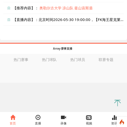
【推荐内容】：
奥勒尔古大学
凉山队
釜山宙斯盾
【直播内容】：北京时间2026-05-30 19:00:00，【FK海王星克莱佩达vsBENFA】直播准时在线播放，喜欢看比赛的朋友可以提前收藏本页面以免错过直播。盈点直播网_足球直播还为您在本页面索引了相关直播、FK海王星克莱佩达直播、BENFA直播的近期比赛列表以及两队历史交锋、两队赛程。
Array 赛事直播
热门赛事
热门球队
热门球员
联赛专题
首页
直播
录像
视频
资讯