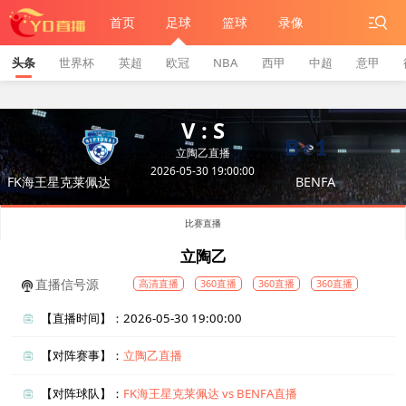
首页
足球
篮球
录像
头条
世界杯
英超
欧冠
NBA
西甲
中超
意甲
V : S
立陶乙直播
2026-05-30 19:00:00
FK海王星克莱佩达
BENFA
比赛直播
立陶乙
直播信号源
高清直播
360直播
360直播
360直播
【直播时间】：2026-05-30 19:00:00
【对阵赛事】：
立陶乙直播
【对阵球队】：
FK海王星克莱佩达 vs BENFA直播