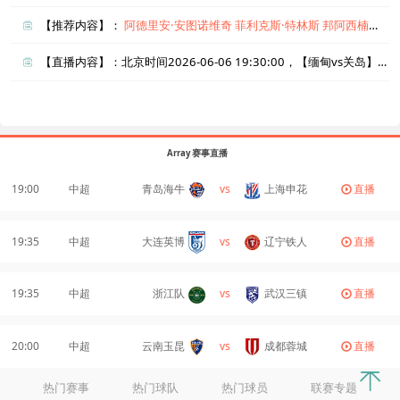
【推荐内容】：
阿德里安·安图诺维奇
菲利克斯·特林斯
邦阿西楠省热浪
【直播内容】：北京时间2026-06-06 19:30:00，【缅甸vs关岛】直播准时在线播放，喜欢看比赛的朋友可以提前收藏本页面以免错过直播。盈点直播网_足球直播还为您在本页面索引了相关直播、缅甸直播、关岛直播的近期比赛列表以及两队历史交锋、两队赛程。
Array 赛事直播
19:00
中超
青岛海牛
vs
上海申花
直播
19:35
中超
大连英博
vs
辽宁铁人
直播
19:35
中超
浙江队
vs
武汉三镇
直播
20:00
中超
云南玉昆
vs
成都蓉城
直播
热门赛事
热门球队
热门球员
联赛专题