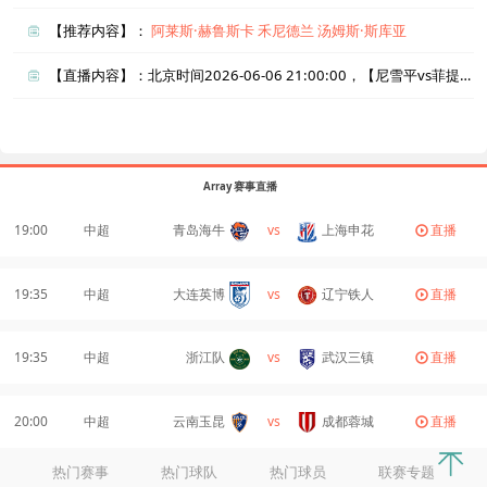
【推荐内容】：
阿莱斯·赫鲁斯卡
禾尼德兰
汤姆斯·斯库亚
【直播内容】：北京时间2026-06-06 21:00:00，【尼雪平vs菲提亚】直播准时在线播放，喜欢看比赛的朋友可以提前收藏本页面以免错过直播。盈点直播网_足球直播还为您在本页面索引了相关直播、尼雪平直播、菲提亚直播的近期比赛列表以及两队历史交锋、两队赛程。
Array 赛事直播
19:00
中超
青岛海牛
vs
上海申花
直播
19:35
中超
大连英博
vs
辽宁铁人
直播
19:35
中超
浙江队
vs
武汉三镇
直播
20:00
中超
云南玉昆
vs
成都蓉城
直播
热门赛事
热门球队
热门球员
联赛专题