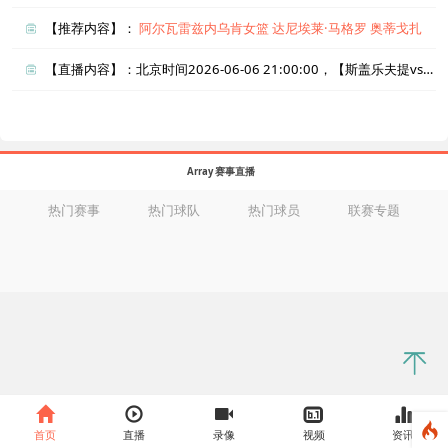
【推荐内容】：
阿尔瓦雷兹内乌肯女篮
达尼埃莱·马格罗
奥蒂戈扎
【直播内容】：北京时间2026-06-06 21:00:00，【斯盖乐夫提vsIFK于默奥】直播准时在线播放，喜欢看比赛的朋友可以提前收藏本页面以免错过直播。盈点直播网_足球直播还为您在本页面索引了相关直播、斯盖乐夫提直播、IFK于默奥直播的近期比赛列表以及两队历史交锋、两队赛程。
Array 赛事直播
热门赛事
热门球队
热门球员
联赛专题
首页
直播
录像
视频
资讯