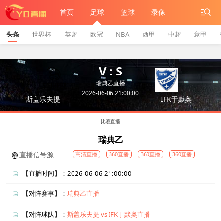
首页
足球
篮球
录像
头条
世界杯
英超
欧冠
NBA
西甲
中超
意甲
V : S
瑞典乙直播
2026-06-06 21:00:00
斯盖乐夫提
IFK于默奥
比赛直播
瑞典乙
直播信号源
高清直播
360直播
360直播
360直播
【直播时间】：2026-06-06 21:00:00
【对阵赛事】：
瑞典乙直播
【对阵球队】：
斯盖乐夫提 vs IFK于默奥直播