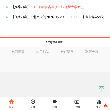
【推荐内容】：
DJ谢尔顿
吉里森士邦
佩斯大学女篮
【直播内容】：北京时间2026-05-29 08:30:00，【博卡青年vs天主大学】直播准时在线播放，喜欢看比赛的朋友可以提前收藏本页面以免错过直播。盈点直播网_足球直播还为您在本页面索引了相关直播、博卡青年直播、天主大学直播的近期比赛列表以及两队历史交锋、两队赛程。
Array 赛事直播
热门赛事
热门球队
热门球员
联赛专题
首页
直播
录像
视频
资讯