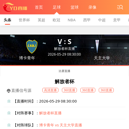
首页
足球
篮球
录像
头条
世界杯
英超
欧冠
NBA
西甲
中超
意甲
V : S
解放者杯直播
2026-05-29 08:30:00
博卡青年
天主大学
比赛直播
解放者杯
直播信号源
高清直播
360直播
360直播
360直播
【直播时间】：2026-05-29 08:30:00
【对阵赛事】：
解放者杯直播
【对阵球队】：
博卡青年 vs 天主大学直播