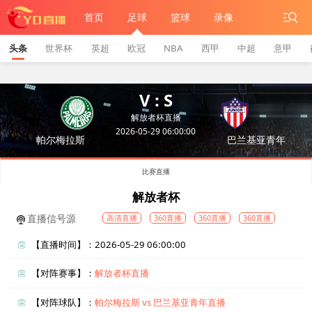
首页
足球
篮球
录像
头条
世界杯
英超
欧冠
NBA
西甲
中超
意甲
V : S
解放者杯直播
2026-05-29 06:00:00
帕尔梅拉斯
巴兰基亚青年
比赛直播
解放者杯
直播信号源
高清直播
360直播
360直播
360直播
【直播时间】：2026-05-29 06:00:00
【对阵赛事】：
解放者杯直播
【对阵球队】：
帕尔梅拉斯 vs 巴兰基亚青年直播