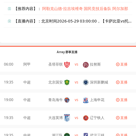
【推荐内容】：
阿勒克山德·拉吉埃维奇
国民竞技后备队
阿尔加那
【直播内容】：北京时间2026-05-29 03:00:00，【卡萨比亚vs托伦斯】直播准时在线播放，喜欢看比赛的朋友可以提前收藏本页面以免错过直播。盈点直播网_足球直播还为您在本页面索引了相关直播、卡萨比亚直播、托伦斯直播的近期比赛列表以及两队历史交锋、两队赛程。
Array 赛事直播
06:00
阿甲
圣塔菲联
vs
拉努斯
直播
19:35
中超
北京国安
vs
深圳新鹏城
直播
19:00
中超
青岛海牛
vs
上海申花
直播
19:35
中超
大连英博
vs
辽宁铁人
直播
19:35
中超
浙江队
vs
武汉三镇
直播