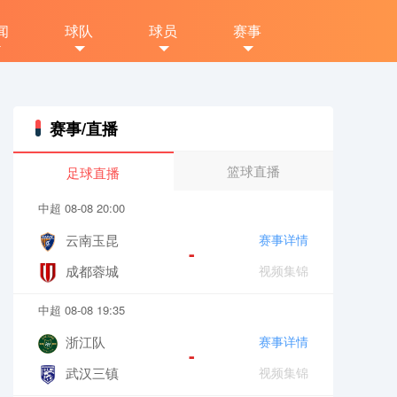
闻
球队
球员
赛事
赛事/直播
篮球直播
足球直播
中超 08-08 20:00
云南玉昆
赛事详情
-
成都蓉城
视频集锦
中超 08-08 19:35
浙江队
赛事详情
-
武汉三镇
视频集锦