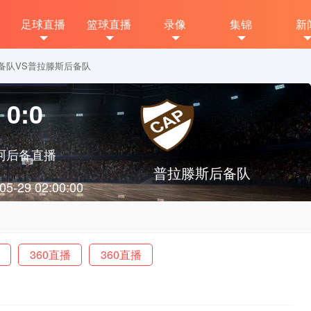
足球直播
篮球直播
录像
集锦
新
拉努斯后备队VS普拉滕斯后备队
0:0
阿后备直播
普拉滕斯后备队
05-29 02:00:00
360直播
360直播