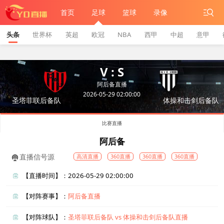
首页
足球
篮球
录像
头条
世界杯
英超
欧冠
NBA
西甲
中超
意甲
V : S
阿后备直播
2026-05-29 02:00:00
圣塔菲联后备队
体操和击剑后备队
比赛直播
阿后备
直播信号源
高清直播
360直播
360直播
360直播
【直播时间】：2026-05-29 02:00:00
【对阵赛事】：
阿后备直播
【对阵球队】：
圣塔菲联后备队 vs 体操和击剑后备队直播