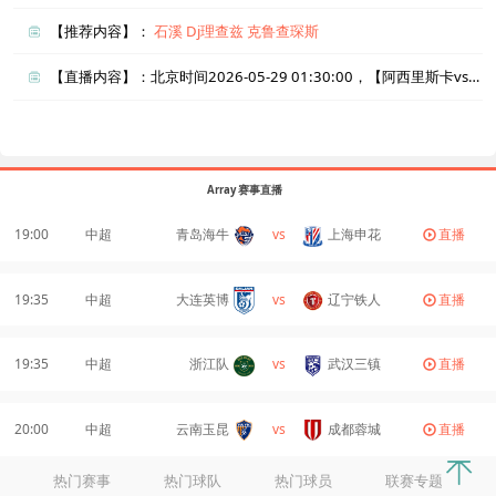
【推荐内容】：
石溪
Dj理查兹
克鲁查琛斯
【直播内容】：北京时间2026-05-29 01:30:00，【阿西里斯卡vs维萨隆德】直播准时在线播放，喜欢看比赛的朋友可以提前收藏本页面以免错过直播。盈点直播网_足球直播还为您在本页面索引了相关直播、阿西里斯卡直播、维萨隆德直播的近期比赛列表以及两队历史交锋、两队赛程。
Array 赛事直播
19:00
中超
青岛海牛
vs
上海申花
直播
19:35
中超
大连英博
vs
辽宁铁人
直播
19:35
中超
浙江队
vs
武汉三镇
直播
20:00
中超
云南玉昆
vs
成都蓉城
直播
热门赛事
热门球队
热门球员
联赛专题