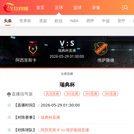
首页
足球
篮球
录像
头条
世界杯
英超
欧冠
NBA
西甲
中超
意甲
V : S
瑞典杯直播
2026-05-29 01:30:00
阿西里斯卡
维萨隆德
比赛直播
瑞典杯
直播信号源
高清直播
360直播
360直播
360直播
【直播时间】：2026-05-29 01:30:00
【对阵赛事】：
瑞典杯直播
【对阵球队】：
阿西里斯卡 vs 维萨隆德直播