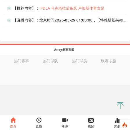
【推荐内容】：
PDLA
马克塔拉后备队
卢加斯体育女足
【直播内容】：北京时间2026-05-29 01:00:00，【特赖斯基兴vs纽锡德尔】直播准时在线播放，喜欢看比赛的朋友可以提前收藏本页面以免错过直播。盈点直播网_足球直播还为您在本页面索引了相关直播、特赖斯基兴直播、纽锡德尔直播的近期比赛列表以及两队历史交锋、两队赛程。
Array 赛事直播
热门赛事
热门球队
热门球员
联赛专题
首页
直播
录像
视频
资讯