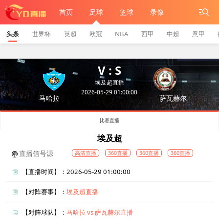
首页
足球
篮球
录像
头条
世界杯
英超
欧冠
NBA
西甲
中超
意甲
V : S
埃及超直播
2026-05-29 01:00:00
马哈拉
萨瓦赫尔
比赛直播
埃及超
直播信号源
高清直播
360直播
360直播
360直播
【直播时间】：2026-05-29 01:00:00
【对阵赛事】：
埃及超直播
【对阵球队】：
马哈拉 vs 萨瓦赫尔直播