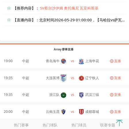
【推荐内容】：
SV蔡尔沙伊姆
奥托佩尼
瓦亚科斯基
【直播内容】：北京时间2026-05-29 01:00:00，【马哈拉vs萨瓦赫尔】直播准时在线播放，喜欢看比赛的朋友可以提前收藏本页面以免错过直播。盈点直播网_足球直播还为您在本页面索引了相关直播、马哈拉直播、萨瓦赫尔直播的近期比赛列表以及两队历史交锋、两队赛程。
Array 赛事直播
19:00
中超
青岛海牛
vs
上海申花
直播
19:35
中超
大连英博
vs
辽宁铁人
直播
19:35
中超
浙江队
vs
武汉三镇
直播
20:00
中超
云南玉昆
vs
成都蓉城
直播
热门赛事
热门球队
热门球员
联赛专题