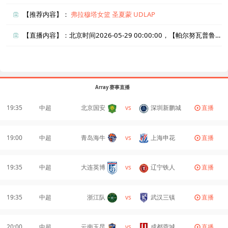
【推荐内容】：
弗拉穆塔女篮
圣夏蒙
UDLAP
【直播内容】：北京时间2026-05-29 00:00:00，【帕尔努瓦普鲁斯B队vs土勒维克】直播准时在线播放，喜欢看比赛的朋友可以提前收藏本页面以免错过直播。盈点直播网_足球直播还为您在本页面索引了相关直播、帕尔努瓦普鲁斯B队直播、土勒维克直播的近期比赛列表以及两队历史交锋、两队赛程。
Array 赛事直播
19:35
中超
北京国安
vs
深圳新鹏城
直播
19:00
中超
青岛海牛
vs
上海申花
直播
19:35
中超
大连英博
vs
辽宁铁人
直播
19:35
中超
浙江队
vs
武汉三镇
直播
20:00
中超
云南玉昆
vs
成都蓉城
直播