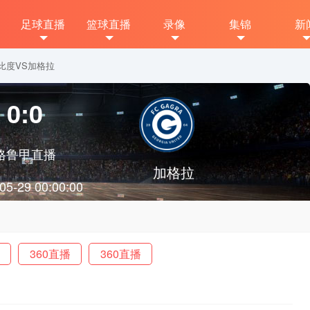
足球直播
篮球直播
录像
集锦
新
泰斯拖比度VS加格拉
0:0
格鲁甲直播
加格拉
05-29 00:00:00
360直播
360直播