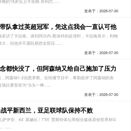
18岁后卫卡里姆-库利巴......
发表于：2026-07-30
带队拿过英超冠军，凭这点我会一直认可他
场采访了卡拉格。谈到阿尔内-斯洛特的处境时，卡拉格表示，利物
，但他并不愿轻易把全部压......
发表于：2026-07-30
念都快没了，但阿森纳又给自己施加了压力
2轮，阿森纳1-2伯恩茅斯。在转播节目中，希勒批评了阿森纳的表
赛形容为“当头一棒......
发表于：2026-07-30
2战平新西兰，亚足联球队保持不败
礼萨伊安、64’ 莫赫比 / 7’55’ 贾斯特体坛周报全媒体原创世界杯G
....