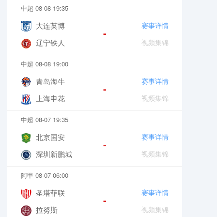
中超 08-08 19:35
大连英博
赛事详情
-
辽宁铁人
视频集锦
中超 08-08 19:00
青岛海牛
赛事详情
-
上海申花
视频集锦
中超 08-07 19:35
北京国安
赛事详情
-
深圳新鹏城
视频集锦
阿甲 08-07 06:00
圣塔菲联
赛事详情
-
拉努斯
视频集锦