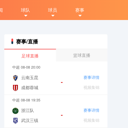
闻
球队
球员
赛事
赛事/直播
篮球直播
足球直播
中超 08-08 20:00
云南玉昆
赛事详情
-
成都蓉城
视频集锦
中超 08-08 19:35
浙江队
赛事详情
-
武汉三镇
视频集锦