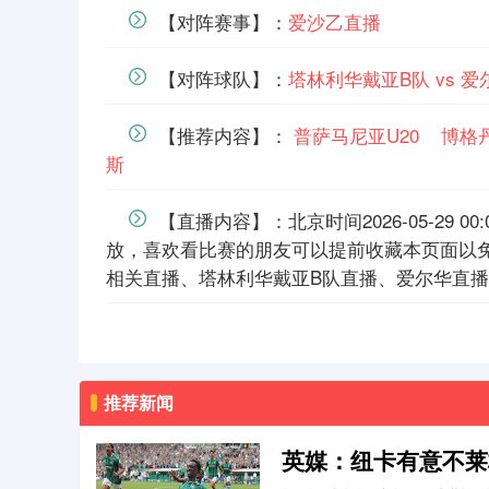
【对阵赛事】：
爱沙乙直播
【对阵球队】：
塔林利华戴亚B队 vs 
【推荐内容】：
普萨马尼亚U20
博格
斯
【直播内容】：北京时间2026-05-29 
放，喜欢看比赛的朋友可以提前收藏本页面以
相关直播、塔林利华戴亚B队直播、爱尔华直
推荐新闻
英媒：纽卡有意不莱