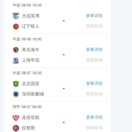
中超 08-08 19:35
大连英博
赛事详情
-
辽宁铁人
视频集锦
中超 08-08 19:00
青岛海牛
赛事详情
-
上海申花
视频集锦
中超 08-07 19:35
北京国安
赛事详情
-
深圳新鹏城
视频集锦
阿甲 08-07 06:00
圣塔菲联
赛事详情
-
拉努斯
视频集锦