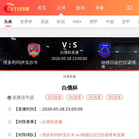
首页
足球
篮球
录像
头条
世界杯
英超
欧冠
NBA
西甲
中超
意甲
V : S
白俄杯直播
2026-05-28 23:00:00
维多利玛伊戈尔卡
纳德日达巴拉诺维
奇
比赛直播
白俄杯
直播信号源
高清直播
360直播
360直播
360直播
【直播时间】：2026-05-28 23:00:00
【对阵赛事】：
白俄杯直播
【对阵球队】：
维多利玛伊戈尔卡 vs 纳德日达巴拉诺维奇直播