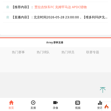
【推荐内容】：
贾拉吉快车FC
克姆罕马达
APDC猎物
【直播内容】：北京时间2026-05-28 23:00:00，【维多利玛伊戈尔卡vs纳德日达巴拉诺维奇】直播准时在线播放，喜欢看比赛的朋友可以提前收藏本页面以免错过直播。盈点直播网_足球直播还为您在本页面索引了相关直播、维多利玛伊戈尔卡直播、纳德日达巴拉诺维奇直播的近期比赛列表以及两队历史交锋、两队赛程。
Array 赛事直播
热门赛事
热门球队
热门球员
联赛专题
首页
直播
录像
视频
资讯