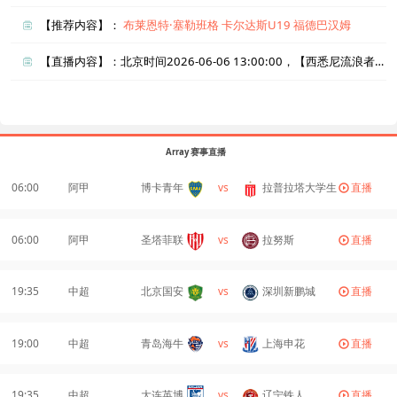
【推荐内容】：
布莱恩特·塞勒班格
卡尔达斯U19
福德巴汉姆
【直播内容】：北京时间2026-06-06 13:00:00，【西悉尼流浪者青年队vs悉尼联】直播准时在线播放，喜欢看比赛的朋友可以提前收藏本页面以免错过直播。盈点直播网_足球直播还为您在本页面索引了相关直播、西悉尼流浪者青年队直播、悉尼联直播的近期比赛列表以及两队历史交锋、两队赛程。
Array 赛事直播
06:00
阿甲
博卡青年
vs
拉普拉塔大学生
直播
06:00
阿甲
圣塔菲联
vs
拉努斯
直播
19:35
中超
北京国安
vs
深圳新鹏城
直播
19:00
中超
青岛海牛
vs
上海申花
直播
19:35
中超
大连英博
vs
辽宁铁人
直播