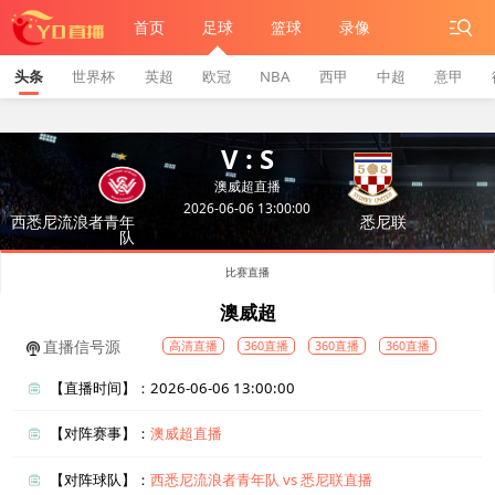
首页
足球
篮球
录像
头条
世界杯
英超
欧冠
NBA
西甲
中超
意甲
V : S
澳威超直播
2026-06-06 13:00:00
西悉尼流浪者青年
悉尼联
队
比赛直播
澳威超
直播信号源
高清直播
360直播
360直播
360直播
【直播时间】：2026-06-06 13:00:00
【对阵赛事】：
澳威超直播
【对阵球队】：
西悉尼流浪者青年队 vs 悉尼联直播