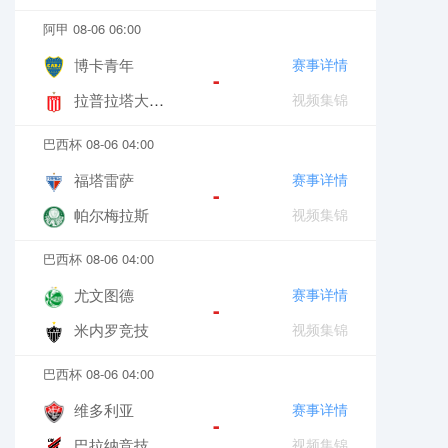
阿甲 08-06 06:00
博卡青年
赛事详情
-
拉普拉塔大学生
视频集锦
巴西杯 08-06 04:00
福塔雷萨
赛事详情
-
帕尔梅拉斯
视频集锦
巴西杯 08-06 04:00
尤文图德
赛事详情
-
米内罗竞技
视频集锦
巴西杯 08-06 04:00
维多利亚
赛事详情
-
巴拉纳竞技
视频集锦