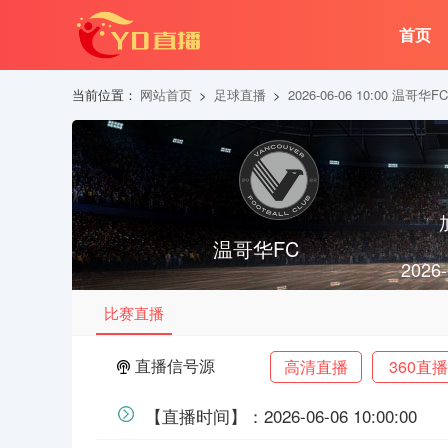
首页
当前位置：
网站首页
>
足球直播
>
2026-06-06 10:00 温哥
温哥华FC
2026-
比赛直播
直播信号源
高清直播
360直播
【直播时间】：2026-06-06 10:00:00