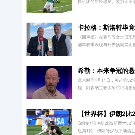
性价比的年轻球员。效力于不莱梅的
卡拉格：斯洛特毕竟
《回声报》在赛马节女士日现
浦本赛季表现与外界预期差距很大
希勒：本来争冠的悬
北京时间4月11日，英超第3
现。阿森纳主教练阿尔特塔把这场比
【世界杯】伊朗2比
G组第1轮伊朗2比2新西兰32’ 
组第1轮，伊朗2比2战平新西兰。..