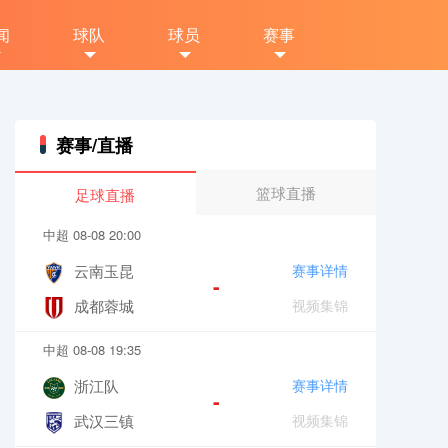
闻
球队
球员
赛事
赛事/直播
篮球直播
足球直播
中超 08-08 20:00
云南玉昆
赛事详情
-
成都蓉城
视频集锦
中超 08-08 19:35
浙江队
赛事详情
-
武汉三镇
视频集锦