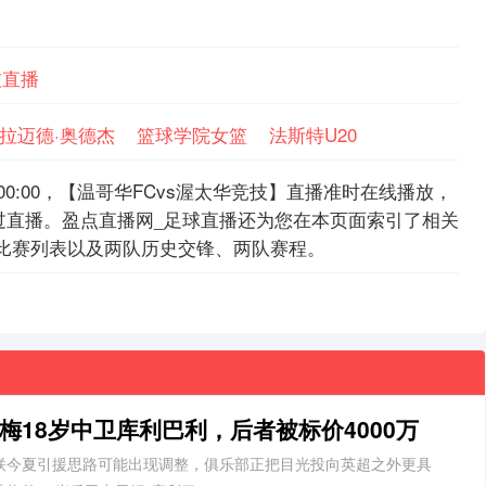
技直播
拉迈德·奥德杰
篮球学院女篮
法斯特U20
10:00:00，【温哥华FCvs渥太华竞技】直播准时在线播放，
过直播。盈点直播网_足球直播还为您在本页面索引了相关
比赛列表以及两队历史交锋、两队赛程。
梅18岁中卫库利巴利，后者被标价4000万
联今夏引援思路可能出现调整，俱乐部正把目光投向英超之外更具