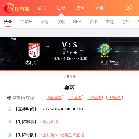
首页
足球
篮球
录像
头条
世界杯
英超
欧冠
NBA
西甲
中超
意甲
V : S
奥丙直播
2026-06-06 00:30:00
达利斯
杜斯兰堡
比赛直播
奥丙
直播信号源
高清直播
360直播
360直播
360直播
【直播时间】：2026-06-06 00:30:00
【对阵赛事】：
奥丙直播
【对阵球队】：
达利斯 vs 杜斯兰堡直播