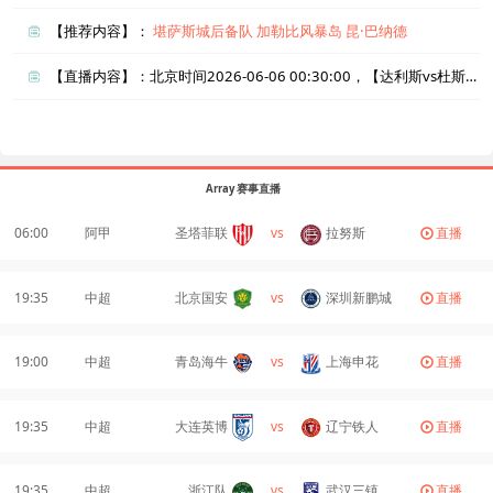
【推荐内容】：
堪萨斯城后备队
加勒比风暴岛
昆·巴纳德
【直播内容】：北京时间2026-06-06 00:30:00，【达利斯vs杜斯兰堡】直播准时在线播放，喜欢看比赛的朋友可以提前收藏本页面以免错过直播。盈点直播网_足球直播还为您在本页面索引了相关直播、达利斯直播、杜斯兰堡直播的近期比赛列表以及两队历史交锋、两队赛程。
Array 赛事直播
06:00
阿甲
圣塔菲联
vs
拉努斯
直播
19:35
中超
北京国安
vs
深圳新鹏城
直播
19:00
中超
青岛海牛
vs
上海申花
直播
19:35
中超
大连英博
vs
辽宁铁人
直播
19:35
中超
浙江队
vs
武汉三镇
直播