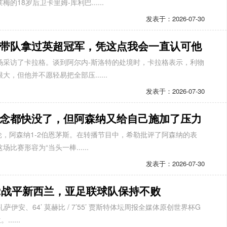
18岁后卫卡里姆-库利巴......
发表于：2026-07-30
带队拿过英超冠军，凭这点我会一直认可他
场采访了卡拉格。谈到阿尔内-斯洛特的处境时，卡拉格表示，利物
，但他并不愿轻易把全部压......
发表于：2026-07-30
念都快没了，但阿森纳又给自己施加了压力
2轮，阿森纳1-2伯恩茅斯。在转播节目中，希勒批评了阿森纳的表
赛形容为“当头一棒......
发表于：2026-07-30
2战平新西兰，亚足联球队保持不败
礼萨伊安、64’ 莫赫比 / 7’55’ 贾斯特体坛周报全媒体原创世界杯G
....