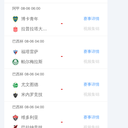
阿甲 08-06 06:00
博卡青年
赛事详情
-
拉普拉塔大学生
视频集锦
巴西杯 08-06 04:00
福塔雷萨
赛事详情
-
帕尔梅拉斯
视频集锦
巴西杯 08-06 04:00
尤文图德
赛事详情
-
米内罗竞技
视频集锦
巴西杯 08-06 04:00
维多利亚
赛事详情
-
巴拉纳竞技
视频集锦