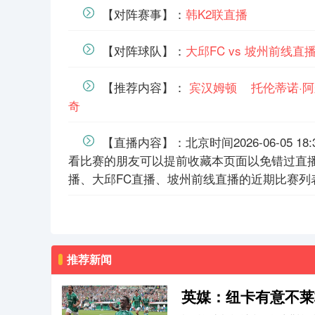
【对阵赛事】：
韩K2联直播
【对阵球队】：
大邱FC vs 坡州前线直
【推荐内容】：
宾汉姆顿
托伦蒂诺·
奇
【直播内容】：北京时间2026-06-05 
看比赛的朋友可以提前收藏本页面以免错过直
播、大邱FC直播、坡州前线直播的近期比赛列
推荐新闻
英媒：纽卡有意不莱