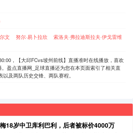
播
阿尔文
努尔·易卜拉欣
索洛夫·弗拉迪斯拉夫·伊戈雷维
18:30:00，【大邱FCvs坡州前线】直播准时在线播放，喜欢
播。盈点直播网_足球直播还为您在本页面索引了相关直
表以及两队历史交锋、两队赛程。
梅18岁中卫库利巴利，后者被标价4000万