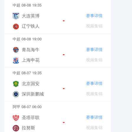
中超 08-08 19:35
大连英博
赛事详情
-
辽宁铁人
视频集锦
中超 08-08 19:00
青岛海牛
赛事详情
-
上海申花
视频集锦
中超 08-07 19:35
北京国安
赛事详情
-
深圳新鹏城
视频集锦
阿甲 08-07 06:00
圣塔菲联
赛事详情
-
拉努斯
视频集锦