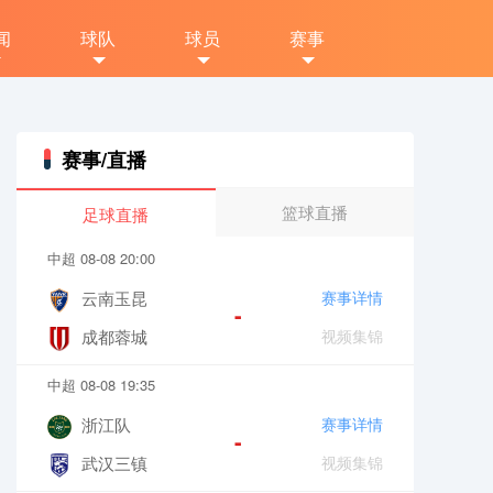
闻
球队
球员
赛事
赛事/直播
篮球直播
足球直播
中超 08-08 20:00
云南玉昆
赛事详情
-
成都蓉城
视频集锦
中超 08-08 19:35
浙江队
赛事详情
-
武汉三镇
视频集锦