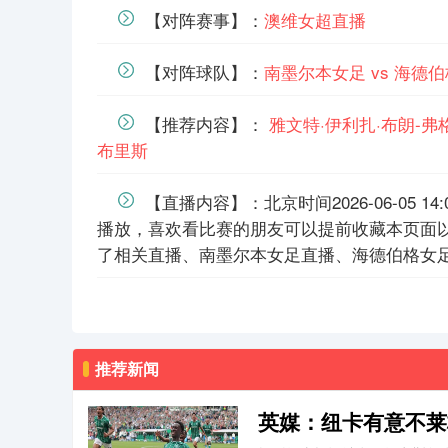
【对阵赛事】：
澳维女超直播
【对阵球队】：
南墨尔本女足 vs 海德
【推荐内容】：
雅文特·伊利扎·布朗-弗
布里斯
【直播内容】：北京时间2026-06-05 
播放，喜欢看比赛的朋友可以提前收藏本页面
了相关直播、南墨尔本女足直播、海德伯格女
推荐新闻
英媒：纽卡有意不莱