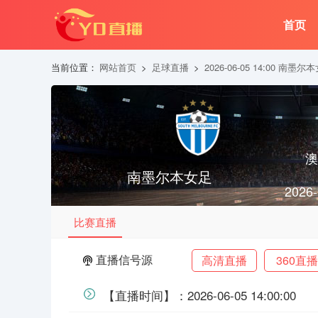
首页
当前位置：
网站首页
>
足球直播
>
2026-06-05 14:00 
南墨尔本女足
2026-
比赛直播
直播信号源
高清直播
360直播
【直播时间】：2026-06-05 14:00:00