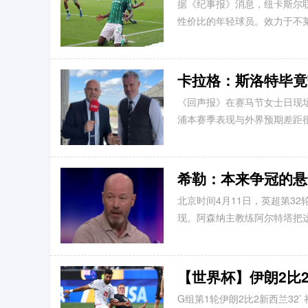
欧
据《纪事报》消息，纽卡斯尔
性价比的年轻球员。效力于不莱梅的
卡拉格：斯洛特毕竟
《回声报》在赛马节女士日现
浦本赛季表现与外界预期差距很大
希勒：本来争冠的悬
北京时间4月11日，英超第3
现。阿森纳主教练阿尔特塔把这场比
【世界杯】伊朗2比
G组第1轮伊朗2比2新西兰32’ 