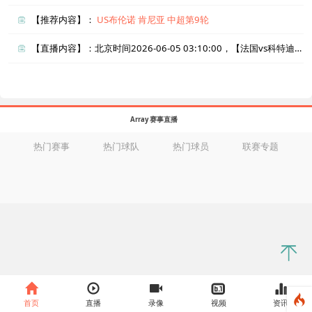
【推荐内容】：
US布伦诺
肯尼亚
中超第9轮
【直播内容】：北京时间2026-06-05 03:10:00，【法国vs科特迪瓦】直播准时在线播放，喜欢看比赛的朋友可以提前收藏本页面以免错过直播。盈点直播网_足球直播还为您在本页面索引了相关直播、法国直播、科特迪瓦直播的近期比赛列表以及两队历史交锋、两队赛程。
Array 赛事直播
热门赛事
热门球队
热门球员
联赛专题
首页
直播
录像
视频
资讯