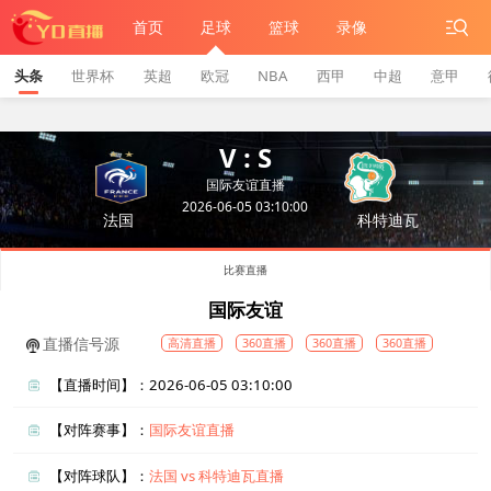
首页
足球
篮球
录像
头条
世界杯
英超
欧冠
NBA
西甲
中超
意甲
V : S
国际友谊直播
2026-06-05 03:10:00
法国
科特迪瓦
比赛直播
国际友谊
直播信号源
高清直播
360直播
360直播
360直播
【直播时间】：2026-06-05 03:10:00
【对阵赛事】：
国际友谊直播
【对阵球队】：
法国 vs 科特迪瓦直播