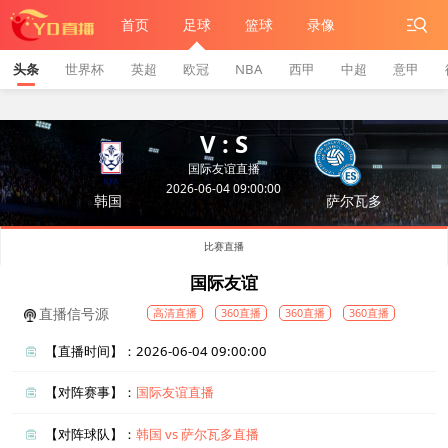
首页
足球
篮球
录像
头条
世界杯
英超
欧冠
NBA
西甲
中超
意甲
V : S
国际友谊直播
2026-06-04 09:00:00
韩国
萨尔瓦多
比赛直播
国际友谊
直播信号源
高清直播
360直播
360直播
360直播
【直播时间】：2026-06-04 09:00:00
【对阵赛事】：
国际友谊直播
【对阵球队】：
韩国 vs 萨尔瓦多直播