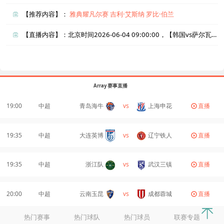
【推荐内容】：
雅典耀凡尔赛
吉利·艾斯纳
罗比·伯兰
【直播内容】：北京时间2026-06-04 09:00:00，【韩国vs萨尔瓦多】直播准时在线播放，喜欢看比赛的朋友可以提前收藏本页面以免错过直播。盈点直播网_足球直播还为您在本页面索引了相关直播、韩国直播、萨尔瓦多直播的近期比赛列表以及两队历史交锋、两队赛程。
Array 赛事直播
19:00
中超
青岛海牛
vs
上海申花
直播
19:35
中超
大连英博
vs
辽宁铁人
直播
19:35
中超
浙江队
vs
武汉三镇
直播
20:00
中超
云南玉昆
vs
成都蓉城
直播
热门赛事
热门球队
热门球员
联赛专题