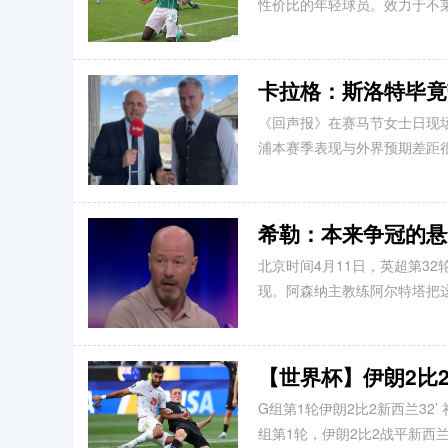
性价比的年轻球员。效力于不莱梅的
卡拉格：斯洛特毕竟
《回声报》在赛马节女士日现
浦本赛季表现与外界预期差距很大
希勒：本来争冠的悬
北京时间4月11日，英超第3
现。阿森纳主教练阿尔特塔把这场比
【世界杯】伊朗2比
G组第1轮伊朗2比2新西兰32’ 
组第1轮，伊朗2比2战平新西兰。..