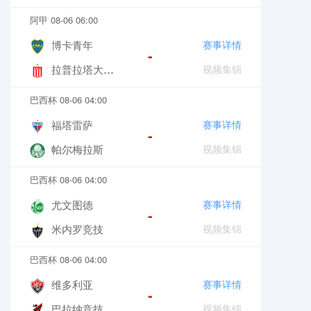
阿甲 08-06 06:00
博卡青年
赛事详情
-
拉普拉塔大学生
视频集锦
巴西杯 08-06 04:00
福塔雷萨
赛事详情
-
帕尔梅拉斯
视频集锦
巴西杯 08-06 04:00
尤文图德
赛事详情
-
米内罗竞技
视频集锦
巴西杯 08-06 04:00
维多利亚
赛事详情
-
巴拉纳竞技
视频集锦