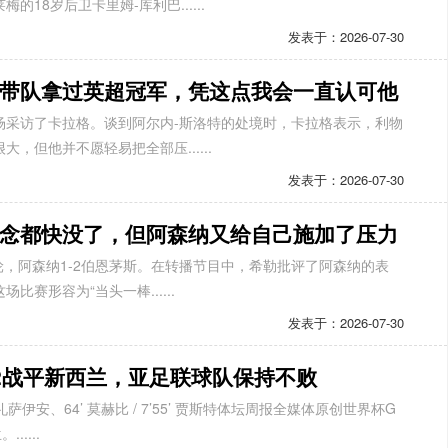
18岁后卫卡里姆-库利巴......
发表于：2026-07-30
带队拿过英超冠军，凭这点我会一直认可他
场采访了卡拉格。谈到阿尔内-斯洛特的处境时，卡拉格表示，利物
，但他并不愿轻易把全部压......
发表于：2026-07-30
念都快没了，但阿森纳又给自己施加了压力
2轮，阿森纳1-2伯恩茅斯。在转播节目中，希勒批评了阿森纳的表
赛形容为“当头一棒......
发表于：2026-07-30
2战平新西兰，亚足联球队保持不败
礼萨伊安、64’ 莫赫比 / 7’55’ 贾斯特体坛周报全媒体原创世界杯G
....