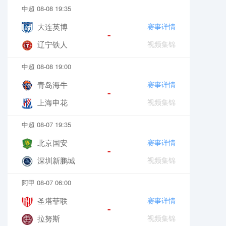
中超 08-08 19:35
大连英博
赛事详情
-
辽宁铁人
视频集锦
中超 08-08 19:00
青岛海牛
赛事详情
-
上海申花
视频集锦
中超 08-07 19:35
北京国安
赛事详情
-
深圳新鹏城
视频集锦
阿甲 08-07 06:00
圣塔菲联
赛事详情
-
拉努斯
视频集锦