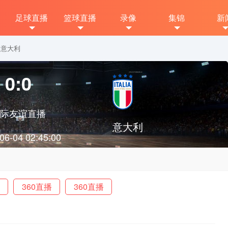
足球直播
篮球直播
录像
集锦
新
VS意大利
0:0
国际友谊直播
意大利
06-04 02:45:00
360直播
360直播