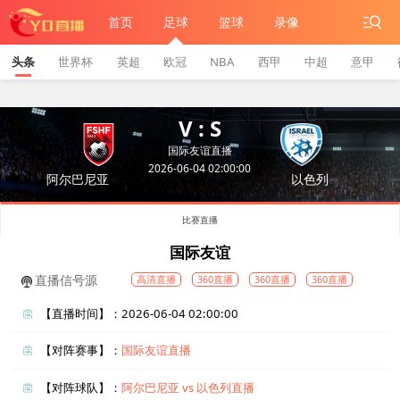
首页
足球
篮球
录像
头条
世界杯
英超
欧冠
NBA
西甲
中超
意甲
V : S
国际友谊直播
2026-06-04 02:00:00
阿尔巴尼亚
以色列
比赛直播
国际友谊
直播信号源
高清直播
360直播
360直播
360直播
【直播时间】：2026-06-04 02:00:00
【对阵赛事】：
国际友谊直播
【对阵球队】：
阿尔巴尼亚 vs 以色列直播