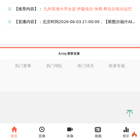
【推荐内容】：
九州东海大学女篮
伊曼纽尔·休斯
希拉尔埃尔达巴
【直播内容】：北京时间2026-06-03 21:00:00，【斯图尔福什AIKvs斯盖乐夫提】直播准时在线播放，喜欢看比赛的朋友可以提前收藏本页面以免错过直播。盈点直播网_足球直播还为您在本页面索引了相关直播、斯图尔福什AIK直播、斯盖乐夫提直播的近期比赛列表以及两队历史交锋、两队赛程。
Array 赛事直播
热门赛事
热门球队
热门球员
联赛专题
首页
直播
录像
视频
资讯