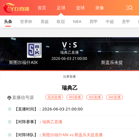
首页
足球
篮球
录像
头条
世界杯
英超
欧冠
NBA
西甲
中超
意甲
V : S
瑞典乙直播
2026-06-03 21:00:00
斯图尔福什AIK
斯盖乐夫提
比赛直播
瑞典乙
直播信号源
高清直播
360直播
360直播
360直播
【直播时间】：2026-06-03 21:00:00
【对阵赛事】：
瑞典乙直播
【对阵球队】：
斯图尔福什AIK vs 斯盖乐夫提直播