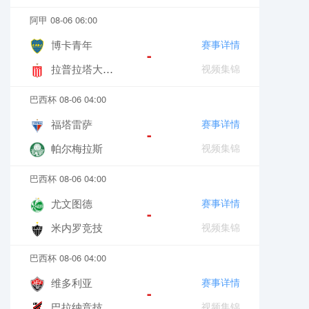
阿甲 08-06 06:00
博卡青年
赛事详情
-
拉普拉塔大学生
视频集锦
巴西杯 08-06 04:00
福塔雷萨
赛事详情
-
帕尔梅拉斯
视频集锦
巴西杯 08-06 04:00
尤文图德
赛事详情
-
米内罗竞技
视频集锦
巴西杯 08-06 04:00
维多利亚
赛事详情
-
巴拉纳竞技
视频集锦