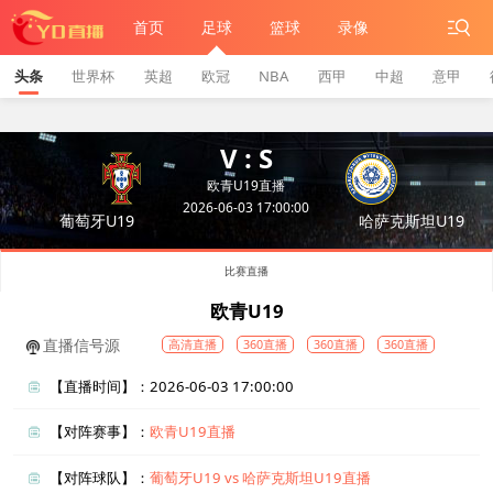
首页
足球
篮球
录像
头条
世界杯
英超
欧冠
NBA
西甲
中超
意甲
V : S
欧青U19直播
2026-06-03 17:00:00
葡萄牙U19
哈萨克斯坦U19
比赛直播
欧青U19
直播信号源
高清直播
360直播
360直播
360直播
【直播时间】：2026-06-03 17:00:00
【对阵赛事】：
欧青U19直播
【对阵球队】：
葡萄牙U19 vs 哈萨克斯坦U19直播