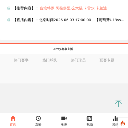
【推荐内容】：
皮埃特罗·阿拉多里
么大强
卡雷尔·卡兰迪
【直播内容】：北京时间2026-06-03 17:00:00，【葡萄牙U19vs哈萨克斯坦U19】直播准时在线播放，喜欢看比赛的朋友可以提前收藏本页面以免错过直播。盈点直播网_足球直播还为您在本页面索引了相关直播、葡萄牙U19直播、哈萨克斯坦U19直播的近期比赛列表以及两队历史交锋、两队赛程。
Array 赛事直播
热门赛事
热门球队
热门球员
联赛专题
首页
直播
录像
视频
资讯