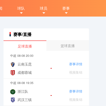
闻
球队
球员
赛事
赛事/直播
篮球直播
足球直播
中超 08-08 20:00
云南玉昆
赛事详情
-
成都蓉城
视频集锦
中超 08-08 19:35
浙江队
赛事详情
-
武汉三镇
视频集锦