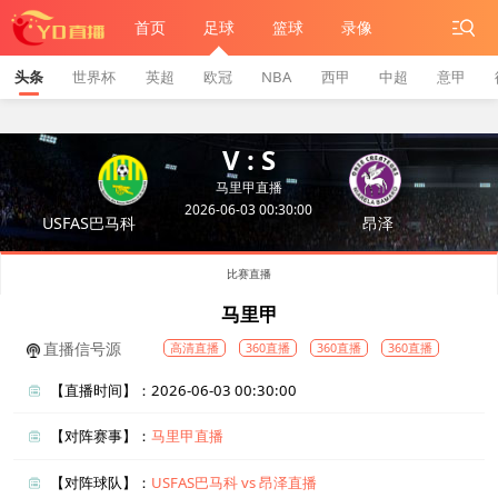
首页
足球
篮球
录像
头条
世界杯
英超
欧冠
NBA
西甲
中超
意甲
V : S
马里甲直播
2026-06-03 00:30:00
USFAS巴马科
昂泽
比赛直播
马里甲
直播信号源
高清直播
360直播
360直播
360直播
【直播时间】：2026-06-03 00:30:00
【对阵赛事】：
马里甲直播
【对阵球队】：
USFAS巴马科 vs 昂泽直播