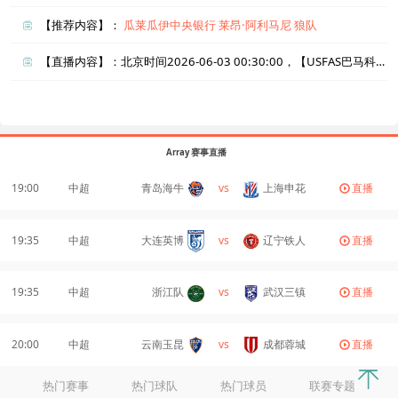
【推荐内容】：
瓜莱瓜伊中央银行
莱昂·阿利马尼
狼队
【直播内容】：北京时间2026-06-03 00:30:00，【USFAS巴马科vs昂泽】直播准时在线播放，喜欢看比赛的朋友可以提前收藏本页面以免错过直播。盈点直播网_足球直播还为您在本页面索引了相关直播、USFAS巴马科直播、昂泽直播的近期比赛列表以及两队历史交锋、两队赛程。
Array 赛事直播
19:00
中超
青岛海牛
vs
上海申花
直播
19:35
中超
大连英博
vs
辽宁铁人
直播
19:35
中超
浙江队
vs
武汉三镇
直播
20:00
中超
云南玉昆
vs
成都蓉城
直播
热门赛事
热门球队
热门球员
联赛专题