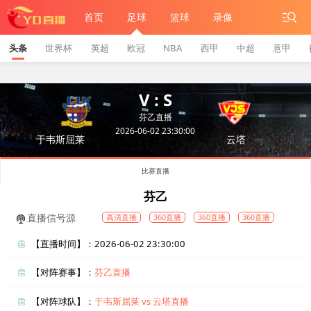
首页
足球
篮球
录像
头条
世界杯
英超
欧冠
NBA
西甲
中超
意甲
V : S
芬乙直播
2026-06-02 23:30:00
于韦斯屈莱
云塔
比赛直播
芬乙
直播信号源
高清直播
360直播
360直播
360直播
【直播时间】：2026-06-02 23:30:00
【对阵赛事】：
芬乙直播
【对阵球队】：
于韦斯屈莱 vs 云塔直播