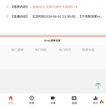
【推荐内容】：
柏魯佔士
瓦斯尔迪拜
卡瑟姆U19
【直播内容】：北京时间2026-06-02 23:30:00，【于韦斯屈莱vs云塔】直播准时在线播放，喜欢看比赛的朋友可以提前收藏本页面以免错过直播。盈点直播网_足球直播还为您在本页面索引了相关直播、于韦斯屈莱直播、云塔直播的近期比赛列表以及两队历史交锋、两队赛程。
Array 赛事直播
热门赛事
热门球队
热门球员
联赛专题
首页
直播
录像
视频
资讯